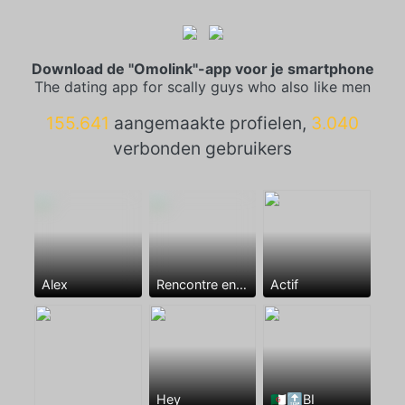
Download de "Omolink"-app voor je smartphone
The dating app for scally guys who also like men
155.641
aangemaakte profielen,
3.040
verbonden gebruikers
Alex
Rencontre entre mecs
Actif
Hey
🇩🇿🔝BI