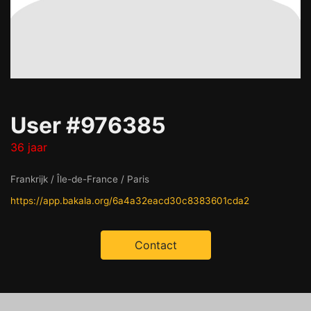
User #976385
36 jaar
Frankrijk / Île-de-France / Paris
https://app.bakala.org/6a4a32eacd30c8383601cda2
Contact