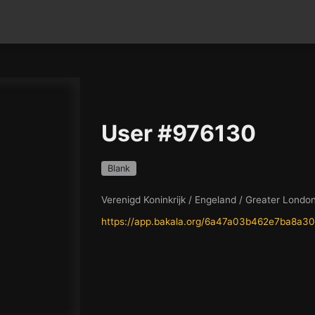
User #976130
Blank
Verenigd Koninkrijk / Engeland / Greater Londo
https://app.bakala.org/6a47a03b462e7ba8a3