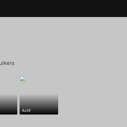
ikers
Actif