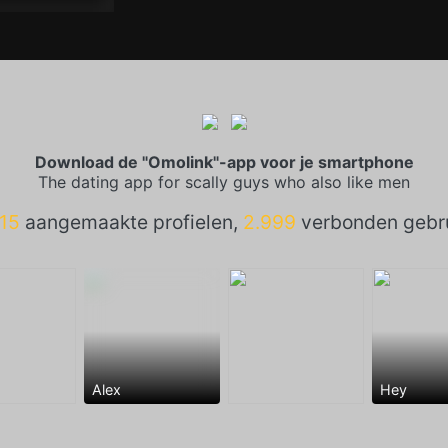
Download de "Omolink"-app voor je smartphone
The dating app for scally guys who also like men
15
aangemaakte profielen,
2.999
verbonden gebru
Alex
Hey