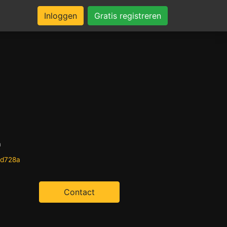
Inloggen
Gratis registreren
n
0d728a
Contact