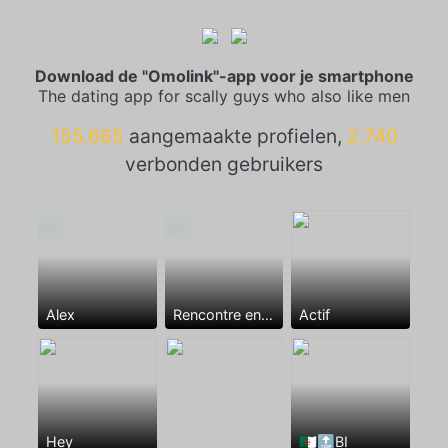
Download de "Omolink"-app voor je smartphone
The dating app for scally guys who also like men
155.665
aangemaakte profielen,
2.740
verbonden gebruikers
Alex
Rencontre entre mecs
Actif
Hey
🇩🇿🔝BI