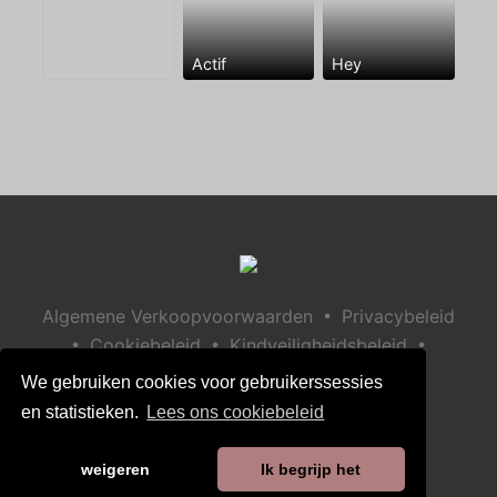
Actif
Hey
•
Algemene Verkoopvoorwaarden
Privacybeleid
•
•
•
Cookiebeleid
Kindveiligheidsbeleid
Help / Contact
We gebruiken cookies voor gebruikerssessies
en statistieken.
Lees ons cookiebeleid
weigeren
Ik begrijp het