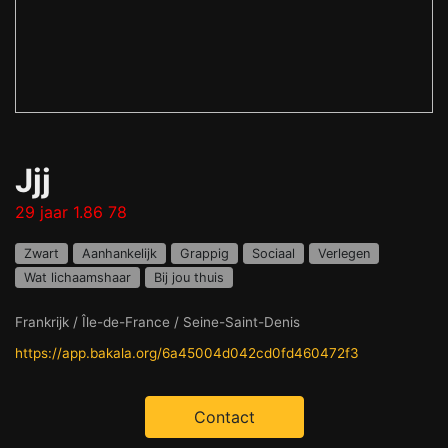
Jjj
29 jaar 1.86 78
Zwart
Aanhankelijk
Grappig
Sociaal
Verlegen
Wat lichaamshaar
Bij jou thuis
Frankrijk / Île-de-France / Seine-Saint-Denis
https://app.bakala.org/6a45004d042cd0fd460472f3
Contact