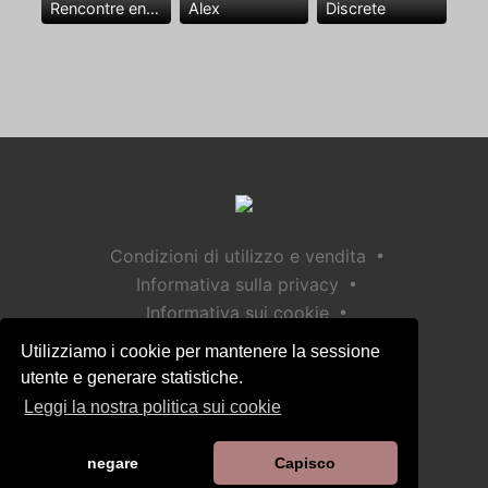
Rencontre entre mecs
Alex
Discrete
•
Condizioni di utilizzo e vendita
•
Informativa sulla privacy
•
Informativa sui cookie
•
Politica sulla sicurezza dei bambini
Utilizziamo i cookie per mantenere la sessione
Aiuto / Contatto
utente e generare statistiche.
Leggi la nostra politica sui cookie
negare
Capisco