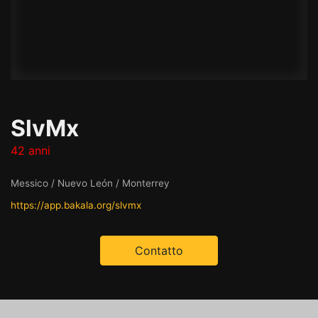
SlvMx
42 anni
Messico / Nuevo León / Monterrey
https://app.bakala.org/slvmx
Contatto