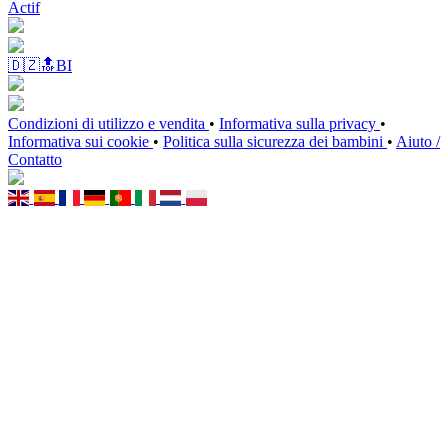
Actif
🇩🇿🔝BI
Condizioni di utilizzo e vendita
•
Informativa sulla privacy
•
Informativa sui cookie
•
Politica sulla sicurezza dei bambini
•
Aiuto /
Contatto