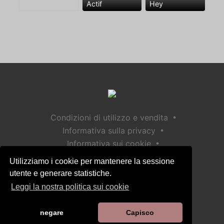
Actif
Hey
•
Condizioni di utilizzo e vendita
•
Informativa sulla privacy
•
Informativa sui cookie
•
Politica sulla sicurezza dei bambini
Utilizziamo i cookie per mantenere la sessione
Aiuto / Contatto
utente e generare statistiche.
Leggi la nostra politica sui cookie
negare
Capisco