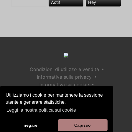
Actif
Hey
•
Condizioni di utilizzo e vendita
•
Informativa sulla privacy
•
Informativa sui cookie
•
Politica sulla sicurezza dei bambini
Utilizziamo i cookie per mantenere la sessione
Aiuto / Contatto
utente e generare statistiche.
Leggi la nostra politica sui cookie
negare
Capisco