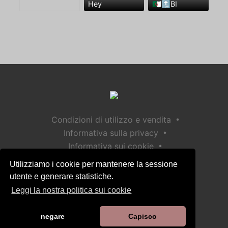
Hey
🇩🇿🔝BI
•
Condizioni di utilizzo e vendita
•
Informativa sulla privacy
•
Informativa sui cookie
•
Politica sulla sicurezza dei bambini
Utilizziamo i cookie per mantenere la sessione
Aiuto / Contatto
utente e generare statistiche.
Leggi la nostra politica sui cookie
negare
Capisco