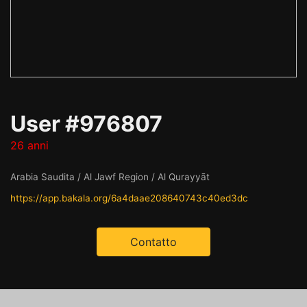
User #976807
26 anni
Arabia Saudita / Al Jawf Region / Al Qurayyāt
https://app.bakala.org/6a4daae208640743c40ed3dc
Contatto