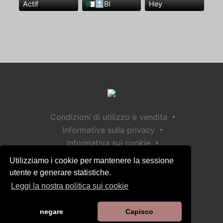
Actif
🇩🇿🔝BI
Hey
•
Condizioni di utilizzo e vendita
•
Informativa sulla privacy
•
Informativa sui cookie
•
Politica sulla sicurezza dei bambini
Utilizziamo i cookie per mantenere la sessione
Aiuto / Contatto
utente e generare statistiche.
Leggi la nostra politica sui cookie
negare
Capisco