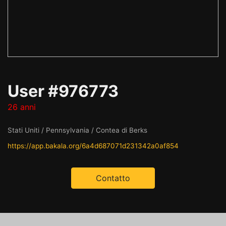
User #976773
26 anni
Stati Uniti / Pennsylvania / Contea di Berks
https://app.bakala.org/6a4d687071d231342a0af854
Contatto