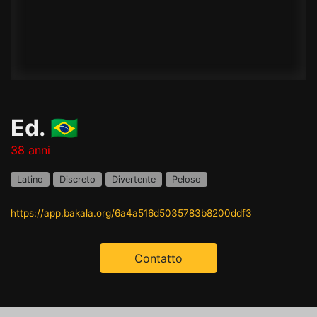
Ed. 🇧🇷
38 anni
Latino
Discreto
Divertente
Peloso
https://app.bakala.org/6a4a516d5035783b8200ddf3
Contatto