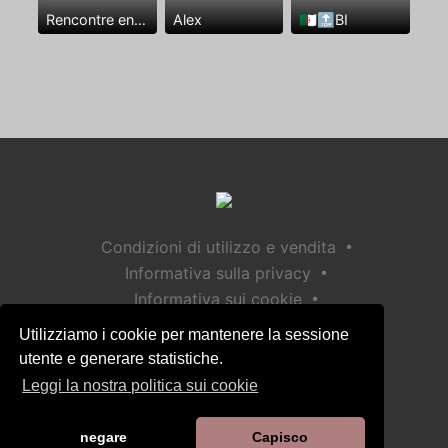
Rencontre entre mecs
Alex
🇩🇿🔝BI
•
Condizioni di utilizzo e vendita
•
Informativa sulla privacy
•
Informativa sui cookie
•
Politica sulla sicurezza dei bambini
Utilizziamo i cookie per mantenere la sessione
Aiuto / Contatto
utente e generare statistiche.
Leggi la nostra politica sui cookie
negare
Capisco