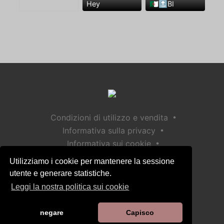
Hey
🇩🇿🔝BI
•
Condizioni di utilizzo e vendita
•
Informativa sulla privacy
•
Informativa sui cookie
•
Politica sulla sicurezza dei bambini
Utilizziamo i cookie per mantenere la sessione
Aiuto / Contatto
utente e generare statistiche.
Leggi la nostra politica sui cookie
negare
Capisco