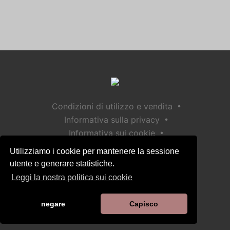
•
Condizioni di utilizzo e vendita
•
Informativa sulla privacy
•
Informativa sui cookie
•
Politica sulla sicurezza dei bambini
Utilizziamo i cookie per mantenere la sessione
Aiuto / Contatto
utente e generare statistiche.
Leggi la nostra politica sui cookie
negare
Capisco