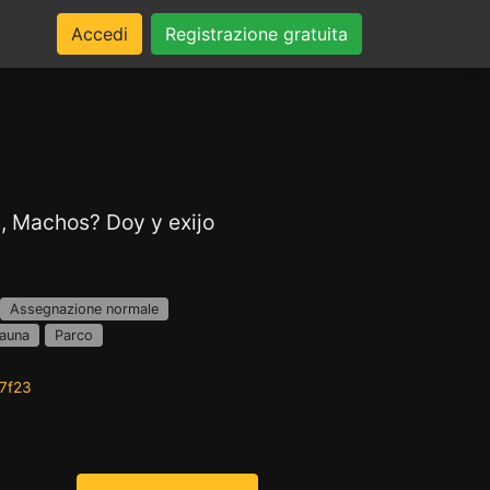
Accedi
Registrazione gratuita
, Machos? Doy y exijo
Assegnazione normale
auna
Parco
d7f23