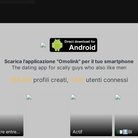
Scarica l'applicazione "Omolink" per il tuo smartphone
The dating app for scally guys who also like men
155.621
profili creati,
3.147
utenti connessi
Rencontre entre mecs
Actif
🇩🇿🔝BI