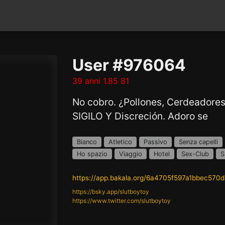
User #976064
39 anni 1.85 81
No cobro. ¿Pollones, Cerdeadores
SIGILO Y Discreción. Adoro se
Bianco
Atletico
Passivo
Senza capelli
Ho spazio
Viaggio
Hotel
Sex-Club
S
https://app.bakala.org/6a4705f597a1bbec570
https://bsky.app/slutboytoy
https://www.twitter.com/slutboytoy