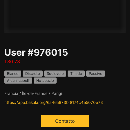
User #976015
1.80 73
Bianco
Discreto
Socievole
Timido
Passivo
Alcuni capelli
Ho spazio
Francia / Île-de-France / Parigi
https://app.bakala.org/6a46a973bf8174c4e5070e73
Contatto