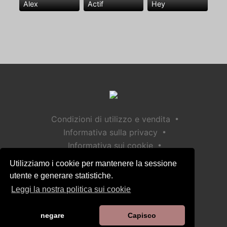
Alex
Actif
Hey
•
Condizioni di utilizzo e vendita
•
Informativa sulla privacy
•
Informativa sui cookie
•
Politica sulla sicurezza dei bambini
Utilizziamo i cookie per mantenere la sessione
Aiuto / Contatto
utente e generare statistiche.
Leggi la nostra politica sui cookie
negare
Capisco