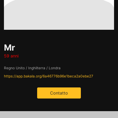
Mr
59 anni
Regno Unito / Inghilterra / Londra
https://app.bakala.org/6a46776b96e1beca2a0ebe27
Contatto