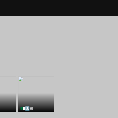
🇩🇿🔝BI