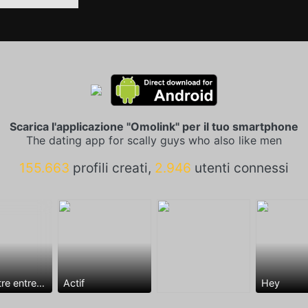
Scarica l'applicazione "Omolink" per il tuo smartphone
The dating app for scally guys who also like men
155.663
profili creati,
2.946
utenti connessi
Rencontre entre mecs
Actif
Hey