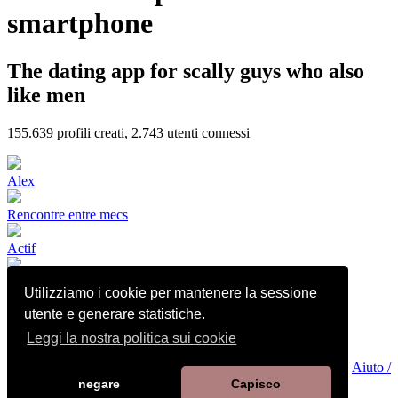
smartphone
The dating app for scally guys who also
like men
155.639
profili creati,
2.743
utenti connessi
Alex
Rencontre entre mecs
Actif
Utilizziamo i cookie per mantenere la sessione
🇩🇿🔝BI
utente e generare statistiche.
Leggi la nostra politica sui cookie
Condizioni di utilizzo e vendita
•
Informativa sulla privacy
•
Informativa sui cookie
•
Politica sulla sicurezza dei bambini
•
Aiuto /
Contatto
negare
Capisco