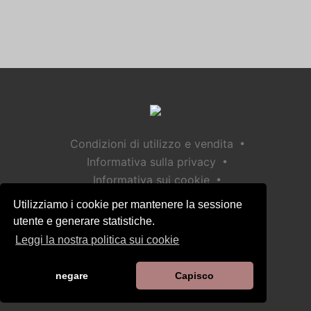
•
Condizioni di utilizzo e vendita
•
Informativa sulla privacy
•
Informativa sui cookie
•
Politica sulla sicurezza dei bambini
Utilizziamo i cookie per mantenere la sessione
Aiuto / Contatto
utente e generare statistiche.
Leggi la nostra politica sui cookie
negare
Capisco