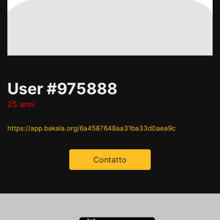
User #975888
25 anni
https://app.bakala.org/6a4587648aa31ba33d0aea9c
Contatto