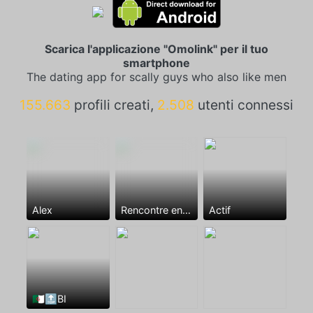
Scarica l'applicazione "Omolink" per il tuo
smartphone
The dating app for scally guys who also like men
155.663
profili creati,
2.508
utenti connessi
Alex
Rencontre entre mecs
Actif
🇩🇿🔝BI