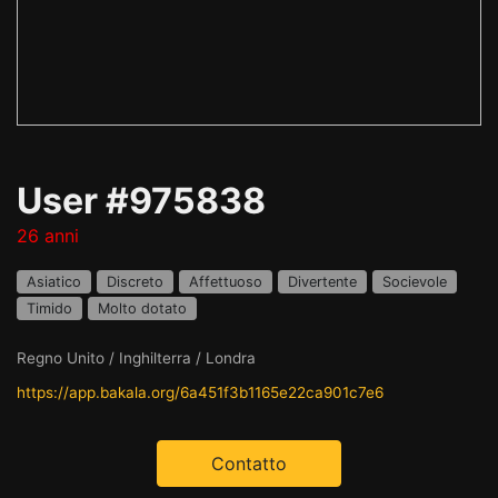
User #975838
26 anni
Asiatico
Discreto
Affettuoso
Divertente
Socievole
Timido
Molto dotato
Regno Unito / Inghilterra / Londra
https://app.bakala.org/6a451f3b1165e22ca901c7e6
Contatto