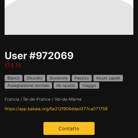
User #972069
1.73 73
Bianco
Discreto
Socievole
Passivo
Alcuni capelli
Assegnazione normale
Ho spazio
Viaggio
Francia / Île-de-France / Val-de-Marne
https://app.bakala.org/6a212f906ddad377ca071758
Contatto