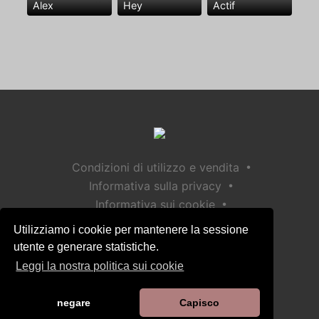
Alex
Hey
Actif
•
Condizioni di utilizzo e vendita
•
Informativa sulla privacy
•
Informativa sui cookie
•
Politica sulla sicurezza dei bambini
Utilizziamo i cookie per mantenere la sessione
Aiuto / Contatto
utente e generare statistiche.
Leggi la nostra politica sui cookie
negare
Capisco