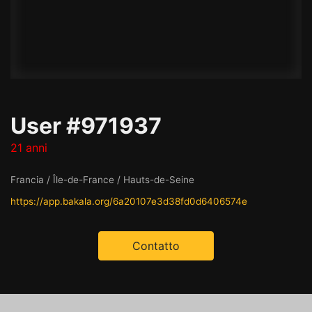
User #971937
21 anni
Francia / Île-de-France / Hauts-de-Seine
https://app.bakala.org/6a20107e3d38fd0d6406574e
Contatto