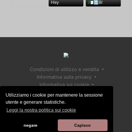
Hey
🇩🇿🔝BI
•
Condizioni di utilizzo e vendita
•
Informativa sulla privacy
•
Informativa sui cookie
•
Politica sulla sicurezza dei bambini
Utilizziamo i cookie per mantenere la sessione
Aiuto / Contatto
utente e generare statistiche.
Leggi la nostra politica sui cookie
negare
Capisco