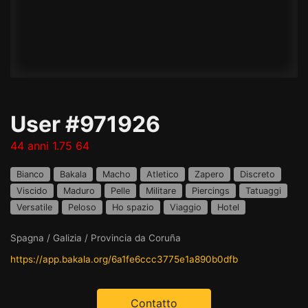
User #971926
44 anni 1.75 64
Bianco
Bakala
Macho
Atletico
Zapero
Discreto
Viscido
Maduro
Pelle
Militare
Piercings
Tatuaggi
Versatile
Peloso
Ho spazio
Viaggio
Hotel
Spagna / Galizia / Provincia da Coruña
https://app.bakala.org/6a1fe6ccc3775e1a890b0dfb
Contatto