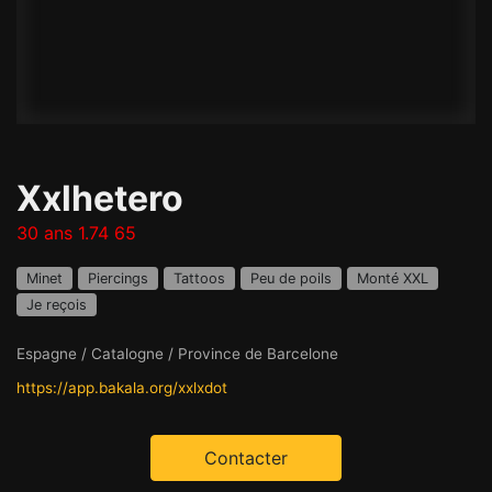
Xxlhetero
30 ans 1.74 65
Minet
Piercings
Tattoos
Peu de poils
Monté XXL
Je reçois
Espagne / Catalogne / Province de Barcelone
https://app.bakala.org/xxlxdot
Contacter