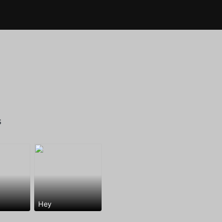
s
Hey