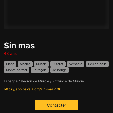
Sin mas
48 ans
Blanc
Macho
Musclé
Discret
Versatile
Peu de poils
Monté normal
Je reçois
Je bouge
Espagne / Région de Murcie / Province de Murcie
https://app.bakala.org/sin-mas-100
Contacter