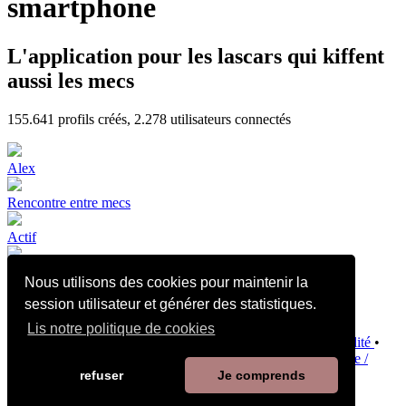
smartphone
L'application pour les lascars qui kiffent
aussi les mecs
155.641
profils créés,
2.278
utilisateurs connectés
Alex
Rencontre entre mecs
Actif
Nous utilisons des cookies pour maintenir la
🇩🇿🔝BI
session utilisateur et générer des statistiques.
Lis notre politique de cookies
Conditions d’utilisation et de vente
•
Politique de confidentialité
•
Politique de Cookies
•
Politique de sécurité des enfants
•
Aide /
Contact
refuser
Je comprends