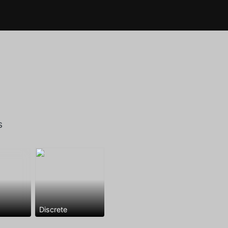
s
Discrete