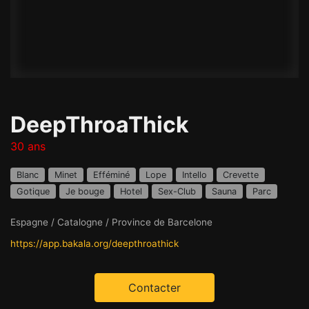
DeepThroaThick
30 ans
Blanc
Minet
Efféminé
Lope
Intello
Crevette
Gotique
Je bouge
Hotel
Sex-Club
Sauna
Parc
Espagne / Catalogne / Province de Barcelone
https://app.bakala.org/deepthroathick
Contacter