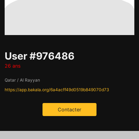
User #976486
26 ans
Qatar / Al Rayyan
https://app.bakala.org/6a4acff49d0519b849070d73
Contacter