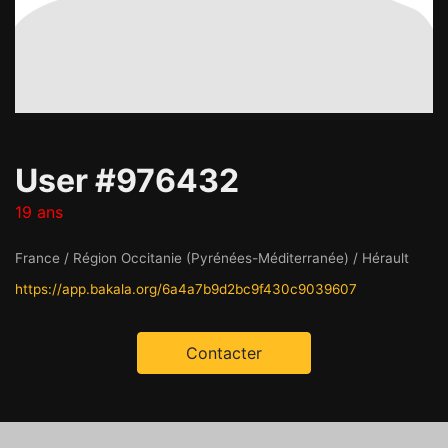
User #976432
19 ans
France / Région Occitanie (Pyrénées-Méditerranée) / Hérault
https://app.bakala.org/6a4a7b9d2bc9f430c9039607
Contacter