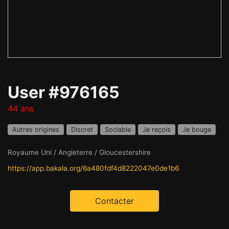
User #976165
44 ans
Autres origines
Discret
Sociable
Je reçois
Je bouge
Royaume Uni / Angleterre / Gloucestershire
https://app.bakala.org/6a480fdf4d8222047e0de1b6
Contacter