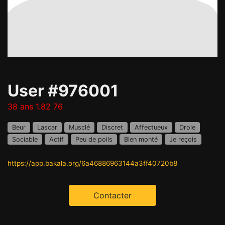
User #976001
38 ans 1.82 76
Beur
Lascar
Musclé
Discret
Affectueux
Drole
Sociable
Actif
Peu de poils
Bien monté
Je reçois
https://app.bakala.org/6a46886963144a3ff40720b8
Contacter