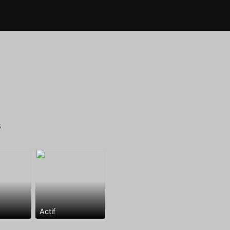
s
Actif