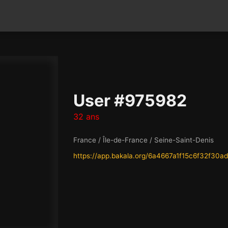
User #975982
32 ans
France / Île-de-France / Seine-Saint-Denis
https://app.bakala.org/6a4667a1f15c6f32f30a