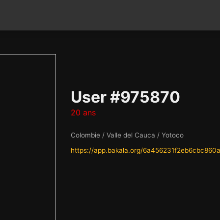
User #975870
20 ans
Colombie / Valle del Cauca / Yotoco
https://app.bakala.org/6a456231f2eb6cbc860