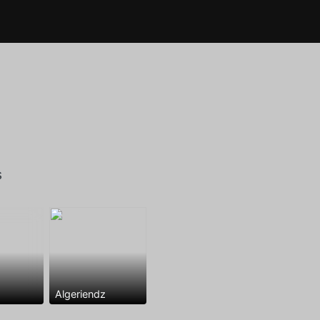
s
Algeriendz