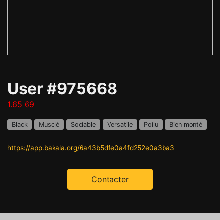
User #975668
1.65 69
Black
Musclé
Sociable
Versatile
Poilu
Bien monté
https://app.bakala.org/6a43b5dfe0a4fd252e0a3ba3
Contacter