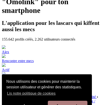
"Omolink" pour ton
smartphone
L'application pour les lascars qui kiffent
aussi les mecs
155.642
profils créés,
2.262
utilisateurs connectés
Alex
Rencontre entre mecs
Actif
Nous utilisons des cookies pour maintenir la
🇩🇿🔝BI
session utilisateur et générer des statistiques.
Lis notre politique de cookies
Conditions d’utilisation et de vente
•
Politique de confidentialité
•
Politique de Cookies
•
Politique de sécurité des enfants
•
Aide /