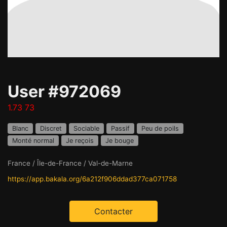
User #972069
1.73 73
Blanc
Discret
Sociable
Passif
Peu de poils
Monté normal
Je reçois
Je bouge
France / Île-de-France / Val-de-Marne
https://app.bakala.org/6a212f906ddad377ca071758
Contacter