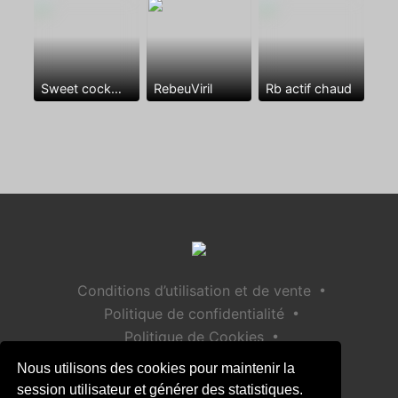
Sweet cock😘🍆🍆🍆❤️
RebeuViril
Rb actif chaud
•
Conditions d’utilisation et de vente
•
Politique de confidentialité
•
Politique de Cookies
•
Politique de sécurité des enfants
Nous utilisons des cookies pour maintenir la
Aide / Contact
session utilisateur et générer des statistiques.