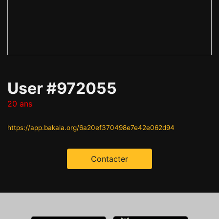
User #972055
20 ans
https://app.bakala.org/6a20ef370498e7e42e062d94
Contacter