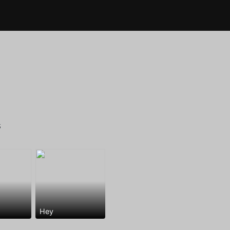
s
Hey