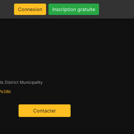
Connexion
Inscription gratuite
 District Municipality
7e38b
Contacter