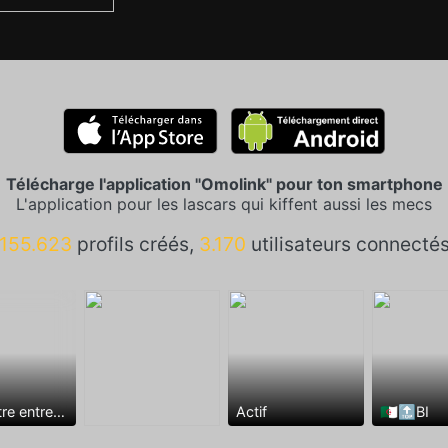
Télécharge l'application "Omolink" pour ton smartphone
L'application pour les lascars qui kiffent aussi les mecs
155.623
profils créés,
3.170
utilisateurs connecté
Rencontre entre mecs
Actif
🇩🇿🔝BI