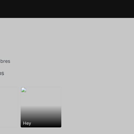
mbres
os
Hey