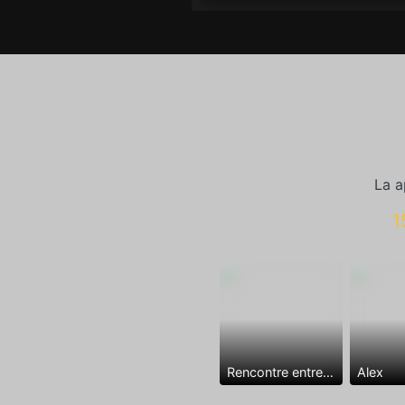
La a
1
Rencontre entre mecs
Alex