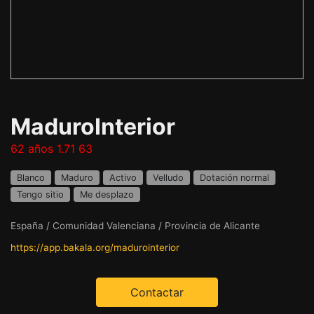
MaduroInterior
62 años 1.71 63
Blanco
Maduro
Activo
Velludo
Dotación normal
Tengo sitio
Me desplazo
España / Comunidad Valenciana / Provincia de Alicante
https://app.bakala.org/madurointerior
Contactar