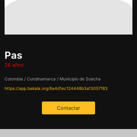
Pas
26 años
Colombia / Cundinamarca / Municipio de Soacha
https://app.bakala.org/6a4d1ec124448b3a13057f83
Contactar