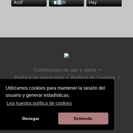
Actif
🇩🇿🔝BI
Hey
•
Condiciones de uso y venta
•
•
Política de privacidad
Política de Cookies
•
Política de seguridad infantil
Utilizamos cookies para mantener la sesión del
Ayuda / Contactar
usuario y generar estadísticas.
Lea nuestra política de cookies
Denegar
Entiendo