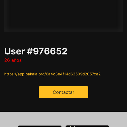
User #976652
26 años
https://app.bakala.org/6a4c3e4f14d63509d2057ca2
Contactar