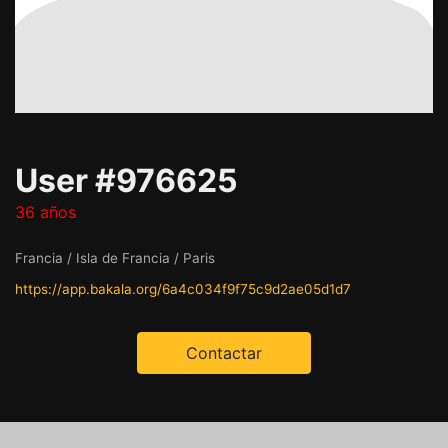
User #976625
36 años
Francia / Isla de Francia / Paris
https://app.bakala.org/6a4c034f9f75c9d2ae05d1d7
Contactar