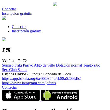
Conectar
Inscripción gratuita
Conectar
Inscripción gratuita
J🍑
33 años 1.71 72
Sumiso
Friki
Pasivo
Algo de vello
Dotación normal
Tengo sitio
Sex-Club
Sauna
Estados Unidos / Illinois / Condado de Cook
https://app.bakala.org/6a4880354cfeb88a620bfdb2
https://www.instagram.com/jofenix
Contactar