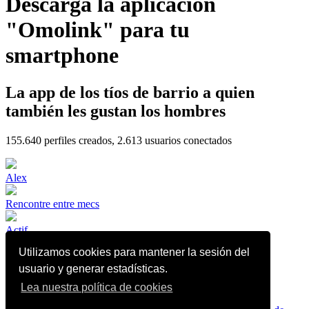
Descarga la aplicación
"Omolink" para tu
smartphone
La app de los tíos de barrio a quien
también les gustan los hombres
155.640
perfiles creados,
2.613
usuarios conectados
Alex
Rencontre entre mecs
Actif
Utilizamos cookies para mantener la sesión del
usuario y generar estadísticas.
🇩🇿🔝BI
Lea nuestra política de cookies