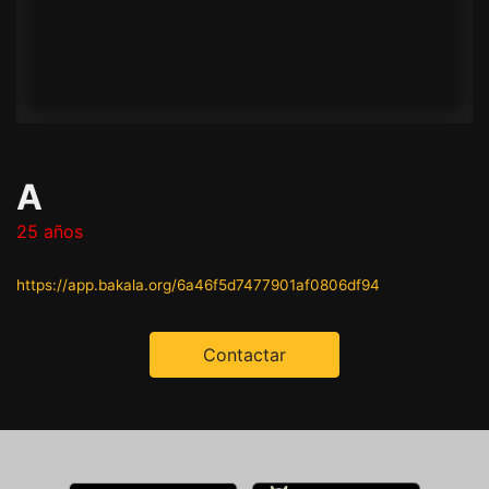
A
25 años
https://app.bakala.org/6a46f5d7477901af0806df94
Contactar