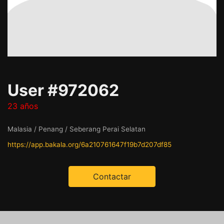
User #972062
23 años
Malasia / Penang / Seberang Perai Selatan
https://app.bakala.org/6a210761647f19b7d207df85
Contactar